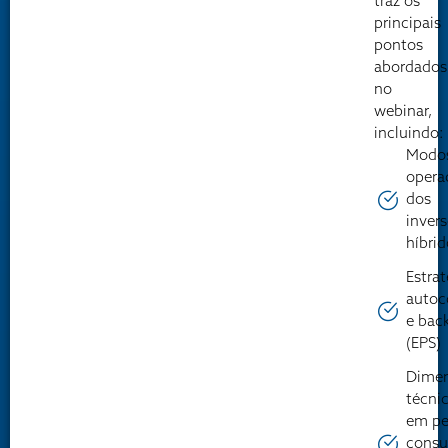
traz os
principais
pontos
abordados
no
webinar,
incluindo:
Modo
opera
dos
inver
híbri
Estra
auto
e bac
(EPS)
Dime
técni
em per
cons