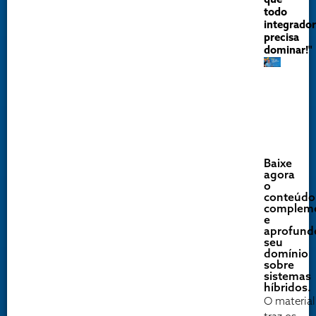
que
todo
integrador
precisa
dominar!"
Baixe
agora
o
conteúdo
compleme
e
aprofund
seu
domínio
sobre
sistemas
híbridos.
O material