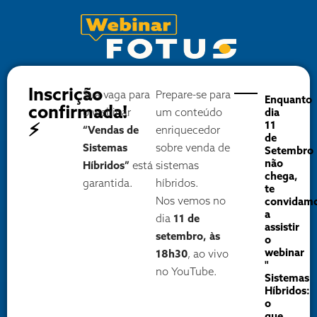
Inscrição
Sua vaga para
Prepare-se para
Enquanto
confirmada!
o webinar
um conteúdo
dia
11
⚡
“Vendas de
enriquecedor
de
Sistemas
sobre venda de
Setembro
não
Híbridos”
está
sistemas
chega,
garantida.
híbridos.
te
Nos vemos no
convidam
a
dia
11 de
assistir
setembro, às
o
webinar
18h30
, ao vivo
"
no YouTube.
Sistemas
Híbridos:
o